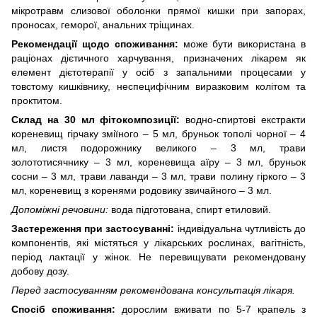
мікротравм слизової оболонки прямої кишки при запорах,
проносах, геморої, анальних тріщинах.
Рекомендації щодо споживання:
може бути використана в
раціонах дієтичного харчування, призначених лікарем як
елемент дієтотерапії у осіб з запальними процесами у
товстому кишківнику, неспецифічним виразковим колітом та
проктитом.
Склад на 30 мл фітокомпозиції:
водно-спиртові екстракти
кореневищ гірчаку зміїного – 5 мл, бруньок тополі чорної – 4
мл, листя подорожнику великого – 3 мл, трави
золототисячнику – 3 мл, кореневища аїру – 3 мл, бруньок
сосни – 3 мл, трави лаванди – 3 мл, трави полину гіркого – 3
мл, кореневищ з коренями родовику звичайного – 3 мл.
Допоміжні речовини:
вода підготована, спирт етиловий.
Застереження при застосуванні:
індивідуальна чутливість до
компонентів, які містяться у лікарських рослинах, вагітність,
період лактації у жінок. Не перевищувати рекомендовану
добову дозу.
Перед застосуванням рекомендована консультація лікаря.
Спосіб споживання:
дорослим вживати по 5-7 крапель з