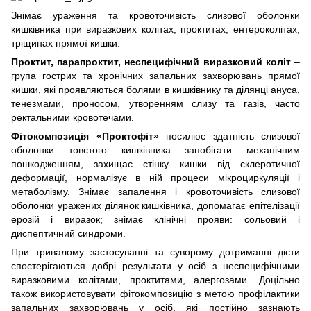
Знімає ураження та кровоточивість слизової оболонки
кишківника при виразкових колітах, проктитах, ентероколітах,
тріщинах прямої кишки.
Проктит, парапроктит, неспецифічний виразковий коліт
–
група гострих та хронічних запальних захворювань прямої
кишки, які проявляються болями в кишківнику та ділянці ануса,
тенезмами, проносом, утворенням слизу та газів, часто
ректальними кровотечами.
Фітокомпозиція «Проктофіт»
посилює здатність слизової
оболонки товстого кишківника запобігати механічним
пошкодженням, захищає стінку кишки від склеротичної
деформації, нормалізує в ній процеси мікроциркуляції і
метаболізму. Знімає запалення і кровоточивість слизової
оболонки уражених ділянок кишківника, допомагає епітелізації
ерозій і виразок; знімає клінічні прояви: сольовий і
диспептичний синдроми.
При тривалому застосуванні та суворому дотриманні дієти
спостерігаються добрі результати у осіб з неспецифічними
виразковими колітами, проктитами, алергозами. Доцільно
також використовувати фітокомпозицію з метою профілактики
запальних захворювань у осіб, які постійно зазнають