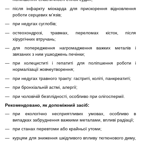
після інфаркту міокарда для прискорення відновлення
роботи серцевих м’язів;
при недугах суглобів;
остеохондрозі, травмах, переломах кісток, після
хірургічних втручань;
для попередження нагромадження важких металів і
звязаних з ним ушкоджень печінки;
при холециститі і гепатиті для поліпшення роботи і
нормалізації жовчеутворення;
при недугах травного тракту: гастриті, коліті, панкреатиті;
при бронхіальній астмі, алергії;
при чоловічій безплідності, особливо при олігоспермії.
Рекомендовано, як допоміжний засіб:
при екологічно несприятливих умовах, особливо в
випадках забруднення важкими металами, впливі радіації;
при станах перевтоми або крайньої утоми;
курцям для зниження шкідливого впливу тютюнового диму,