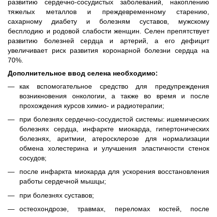
развитию сердечно-сосудистых заболеваний, накоплению
тяжелых металлов и преждевременному старению,
сахарному диабету и болезням суставов, мужскому
бесплодию и родовой слабости женщин. Селен препятствует
развитию болезней сердца и артерий, а его дефицит
увеличивает риск развития коронарной болезни сердца на
70%.
Дополнительное ввод селена необходимо:
как вспомогательное средство для предупреждения
возникновения онкологии, а также во время и после
прохождения курсов химио- и радиотерапии;
при болезнях сердечно-сосудистой системы: ишемических
болезнях сердца, инфаркте миокарда, гипертонических
болезнях, аритмии, атеросклерозе для нормализации
обмена холестерина и улучшения эластичности стенок
сосудов;
после инфаркта миокарда для ускорения восстановления
работы сердечной мышцы;
при болезнях суставов;
остеохондрозе, травмах, переломах костей, после