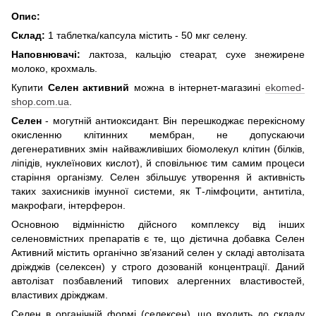
Опис:
Склад:
1 таблетка/капсула містить - 50 мкг селену.
Наповнювачі:
лактоза, кальцію стеарат, сухе знежирене
молоко, крохмаль.
Купити
Селен активний
можна в інтернет-магазині
ekomed-
shop.com.ua
.
Cелен
- могутній антиоксидант. Він перешкоджає перекісному
окисленню клітинних мембран, не допускаючи
дегенеративних змін найважливіших біомолекул клітин (білків,
ліпідів, нуклеїнових кислот), й сповільнює тим самим процеси
старіння організму. Селен збільшує утворення й активність
таких захисників імунної системи, як Т-лімфоцити, антитіла,
макрофаги, інтерферон.
Основною відмінністю дійсного комплексу від інших
селеновмістних препаратів є те, що дієтична добавка Селен
Активний містить органічно зв’язаний селен у складі автолізата
дріжджів (селексен) у строго дозованій концентрації. Даний
автолізат позбавлений типових алергенних властивостей,
властивих дріжджам.
Селен в органічній формі (селексен), що входить до складу