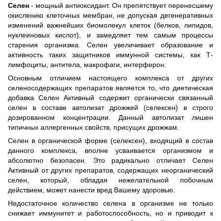
Cелен
- мощный антиоксидант. Он препятствует перенесшему
окислению клеточных мембран, не допуская дегенеративных
изменений важнейших биомолекул клеток (белков, липидов,
нуклеиновых кислот), и замедляет тем самым процессы
старения организма. Селен увеличивает образование и
активность таких защитников иммунной системы, как Т-
лимфоциты, антитела, макрофаги, интерферон.
Основным отличием настоящего комплекса от других
селеносодержащих препаратов является то, что диетическая
добавка Селен Активный содержит органически связанный
селен в составе автолизат дрожжей (селексен) в строго
дозированном концентрации. Данный автолизат лишен
типичных аллергенных свойств, присущих дрожжам.
Селен в органической форме (селексен), входящий в состав
данного комплекса, вполне усваивается организмом и
абсолютно безопасен. Это радикально отличает Селен
Активный от других препаратов, содержащих неорганический
селен, который, обладая нежелательной побочным
действием, может нанести вред Вашему здоровью.
Недостаточное количество селена в организме не только
снижает иммунитет и работоспособность, но и приводит к