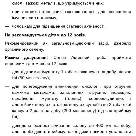
смол і важких металів, що утримуються в них;
при гострих і хронічних захворюваннях, для підвищення
імунних сил організму;
чоловікам для підвищення статевої активності.
Не рекомендується дітям до 12 років.
Рекомендований як загальнозміцнюючий засіб, джерело
органічного селену.
Режим дозування:
Селен Активний треба приймати
дорослим і дітям після 12 років:
для підтримки імунітету 1 таблетка/капсула на добу під час
їжі (50 мкг селену);
для попередження виникнення онкології, при отруєнні
важкими металами, запаленнях, вірусних інфекціях,
ослабленні імунітету (герпес), серцевосудинних і
алергійних недугах, а також недугах суглобів по 2 таблетки/
капсули 2 рази на добу (200 мкг селену) під час прийому
їжі;
доведена безпека вживання селену до 400 мкг на добу,
але необхідність прийому такої дози повинен установити