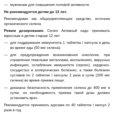
мужчинам для повышения половой активности.
Не рекомендуется детям до 12 лет.
Рекомендован как общеукрепляющее средство, источник
органического селена.
Режим дозирования.
Селен Активный надо принимать
взрослым и детям старше 12 лет:
для поддержания иммунитета 1 таблетка / капсула в день
во время еды (50 мкг селена);
для предупреждения возникновения онкологии, при
отравлении тяжелыми металлами, воспалениях, вирусных
инфекциях, ослаблении иммунитета (герпес), сердечно-
сосудистых и аллергических болезнях, а также болезнях
суставов по 2 таблетки / капсулы 2 раза в сутки (200 мкг
селена) во время приема пищи;
доказана безопасность применения селена до 400 мкг в
сутки, но необходимость приема такой дозы должен
установить врач.
Рекомендуется принимать курсами по 40 таблеток / капсул 2
раза в год.