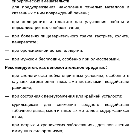
хирургических вмешательств
для предупреждения накопления тяжелых металлов и
связанных с ним повреждений печени;
при холецистите и гепатите для улучшения работы и
нормализации желчеобразования;
при болезнях пищеварительного тракта: гастрите, колите,
панкреатите;
при бронхиальной астме, аллергии;
при мужском бесплодии, особенно при олигоспермии.
Рекомендуется, как вспомогательное средство:
при экологически неблагоприятных условиях, особенно в
случаях загрязнения тяжелыми металлами, воздействии
радиации;
при состояниях переутомления или крайней усталости;
курильщикам для снижения вредного воздействия
табачного дыма, смол и тяжелых металлов, содержащихся
в них;
при острых и хронических заболеваниях, для повышения
иммунных сил организма;