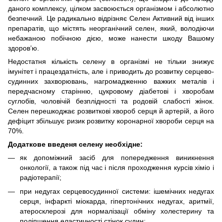
даного комплексу, цілком засвоюється організмом і абсолютно
безпечний. Це радикально відрізняє Селен Активний від інших
препаратів, що містять неорганічний селен, який, володіючи
небажаною побічною дією, може нанести шкоду Вашому
здоров’ю.
Недостатня кількість селену в організмі не тільки знижує
імунітет і працездатність, але і приводить до розвитку серцево-
судинних захворювань, нагромадженню важких металів і
передчасному старінню, цукровому діабетові і хворобам
суглобів, чоловічій безплідності та родовій слабості жінок.
Селен перешкоджає розвиткові хвороб серця й артерій, а його
дефіцит збільшує ризик розвитку коронарної хвороби серця на
70%.
Додаткове введеня селену необхідне:
як допоміжний засіб для попередження виникнення
онкології, а також під час і після проходження курсів хіміо і
радіотерапії;
при недугах серцевосудинної системи: ішемічних недугах
серця, інфаркті міокарда, гіпертонічних недугах, аритмії,
атеросклерозі для нормалізації обміну холестерину та
поліпшення еластичності стінок судин;