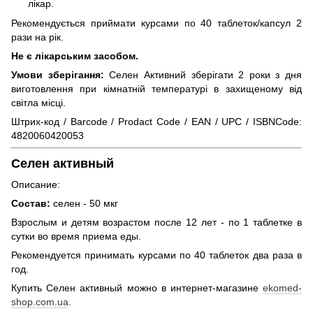
лікар.
Рекомендується приймати курсами по 40 таблеток/капсул 2
рази на рік.
Не є лікарським засобом.
Умови зберігання:
Селен Активний зберігати 2 роки з дня
виготовлення при кімнатній температурі в захищеному від
світла місці.
Штрих-код / Barcode / Prodact Code / EAN / UPC / ISBNCode:
4820060420053
Селен активный
Описание:
Состав:
селен - 50 мкг
Взрослым и детям возрастом после 12 лет - по 1 таблетке в
сутки во время приема еды.
Рекомендуется принимать курсами по 40 таблеток два раза в
год.
Купить
Селен активный
можно в интернет-магазине
ekomed-
shop.com.ua
.