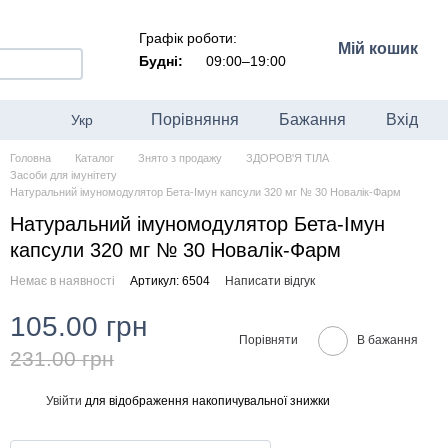
Графік роботи:
Мій кошик
Будні:
09:00–19:00
Порівняння
Бажання
Вхід
Укр
Головна
Каталог
Знято з продажу
ЗДОРОВ'Я ТІЛА
Засоби для імунітету
Натуральний імуномодулятор Бета-Імун капсули 320 мг № 30 Новалік-Фарм
Натуральний імуномодулятор Бета-Імун
капсули 320 мг № 30 Новалік-Фарм
Немає в наявності
Артикул: 6504
Написати відгук
105.00 грн
Порівняти
В бажання
231.00 грн
Увійти
для відображення накопичувальної знижки
%