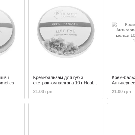
ефекту.
щів і
Крем-бальзам для губ з
Крем-баль
smetics
екстрактом калгана 10 г Healer
Антигерпес
Cosmetics
меліси 10 
21.00 грн
21.00 грн