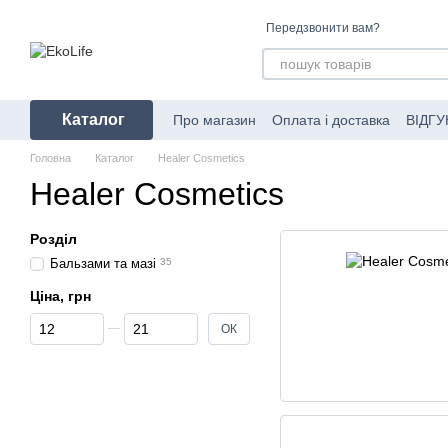
Перейти до основного контенту
Передзвонити вам?
Каталог
Про магазин
Оплата і доставка
ВІДГУ
Угода користувача
Про пакування за
Головна
Каталог
Healer Cosmetics
Healer Cosmetics
Розділ
Бальзами та мазі
35
Ціна, грн
Від Ціна, грн
До Ціна, грн
ОК