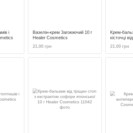
мів і
Вазелін-крем Загоюючий 10 г
Крем-бальз
smetics
Healer Cosmetics
кісточці ві
Cosmetics
21.00 грн
21.00 грн