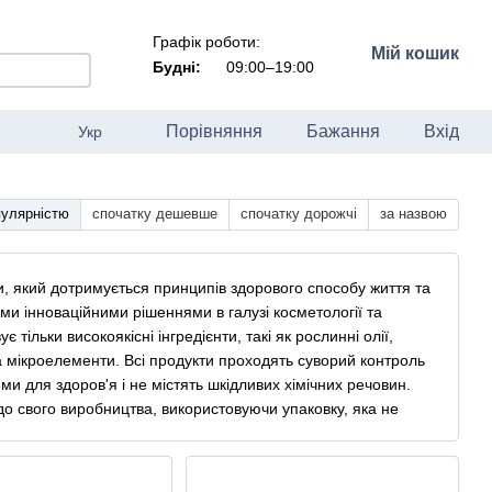
Графік роботи:
Мій кошик
Будні:
09:00–19:00
Порівняння
Бажання
Вхід
Укр
пулярністю
спочатку дешевше
спочатку дорожчі
за назвою
и, який дотримується принципів здорового способу життя та
ми інноваційними рішеннями в галузі косметології та
тільки високоякісні інгредієнти, такі як рослинні олії,
 та мікроелементи. Всі продукти проходять суворий контроль
ми для здоров'я і не містять шкідливих хімічних речовин.
до свого виробництва, використовуючи упаковку, яка не
ealer Cosmetics призначені для догляду за шкірою
ю, здоровішою та сяючою. Вони можуть використовуватися
 лінійки Healer Cosmetics для досягнення максимального