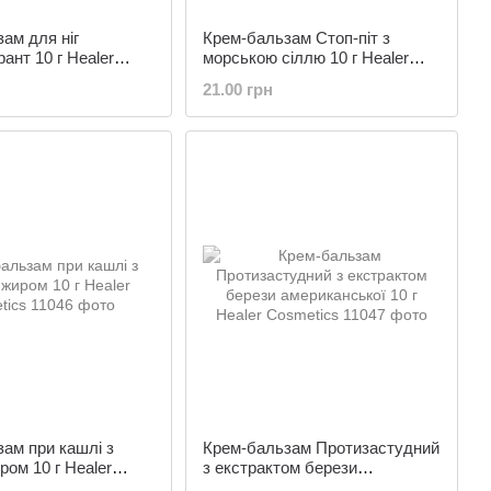
ам для ніг
Крем-бальзам Стоп-піт з
ант 10 г Healer
морською сіллю 10 г Healer
Cosmetics
21.00 грн
ам при кашлі з
Крем-бальзам Протизастудний
ром 10 г Healer
з екстрактом берези
американської 10 г Healer