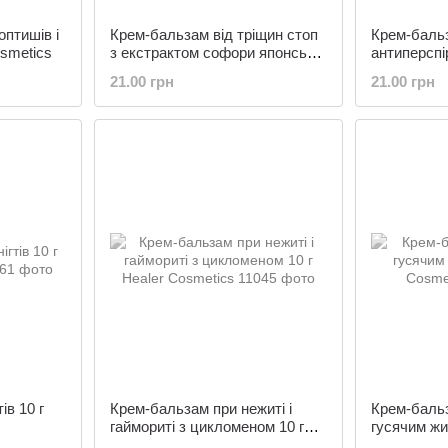
оптишів і
Крем-бальзам від тріщин стоп
Крем-бальз
osmetics
з екстрактом софори японської
антиперспір
10 г Healer Cosmetics
Cosmetics
21.00 грн
21.00 грн
ів 10 г
Крем-бальзам при нежиті і
Крем-бальз
гаймориті з цикломеном 10 г
гусячим жи
Healer Cosmetics
Cosmetics