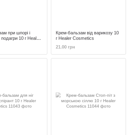
ам при шпорі і
Крем-бальзам від варикозу 10
д подагри 10 г Healer
г Healer Cosmetics
21.00 грн