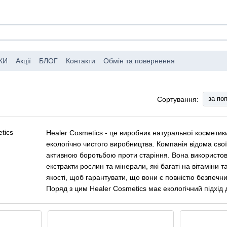
КИ
Акції
БЛОГ
Контакти
Обмін та повернення
мовлень
Публічний договір (оферта)
за по
Сортування:
Healer Cosmetics - це виробник натуральної косметик
екологічно чистого виробництва. Компанія відома свої
активною боротьбою проти старіння. Вона використовує 
екстракти рослин та мінерали, які багаті на вітаміни
якості, щоб гарантувати, що вони є повністю безпечни
Поряд з цим Healer Cosmetics має екологічний підхід 
завдає шкоди навколишньому середовищу. Бальзами H
обличчя та тіла, допомагаючи їй виглядати молодшо
як самостійно, так і у поєднанні з іншими продуктами