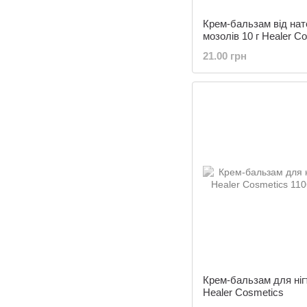
Крем-бальзам від нат
мозолів 10 г Healer C
21.00 грн
Крем-бальзам для нігт
Healer Cosmetics