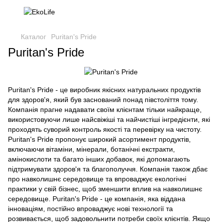
Каталог
Puritan's Pride
Puritan's Pride
Puritan's Pride - це виробник якісних натуральних продуктів
для здоров'я, який був заснований понад півстоліття тому.
Компанія прагне надавати своїм клієнтам тільки найкраще,
використовуючи лише найсвіжіші та найчистіші інгредієнти, які
проходять суворий контроль якості та перевірку на чистоту.
Puritan's Pride пропонує широкий асортимент продуктів,
включаючи вітаміни, мінерали, ботанічні екстракти,
амінокислоти та багато інших добавок, які допомагають
підтримувати здоров'я та благополуччя. Компанія також дбає
про навколишнє середовище та впроваджує екологічні
практики у свій бізнес, щоб зменшити вплив на навколишнє
середовище. Puritan's Pride - це компанія, яка віддана
інноваціям, постійно впроваджує нові технології та
розвивається, щоб задовольнити потреби своїх клієнтів. Якщо