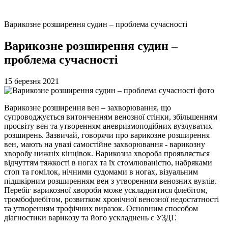
Варикозне розширення судин – проблема сучасності
Варикозне розширення судин –
проблема сучасності
15 березня 2021
Варикозне розширення вен – захворювання, що
супроводжується витонченням венозної стінки, збільшенням
просвіту вен та утворенням аневризмоподібних вузлуватих
розширень. Зазвичай, говорячи про варикозне розширення
вен, мають на увазі самостійне захворювання - варикозну
хворобу нижніх кінцівок. Варикозна хвороба проявляється
відчуттям тяжкості в ногах та їх стомлюваністю, набряками
стоп та гомілок, нічними судомами в ногах, візуальним
підшкірним розширенням вен з утворенням венозних вузлів.
Перебіг варикозної хвороби може ускладнитися флебітом,
тромбофлебітом, розвитком хронічної венозної недостатності
та утворенням трофічних виразок. Основним способом
діагностики варикозу та його ускладнень є УЗДГ.