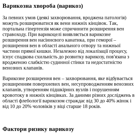
Варикозна хвороба (варикоз)
За певних умов (деякі захворювання, вроджена патологія)
можуть розширюватися як вени нижніх кінцівок. Так,
портальна гіпертензія може спричинити розширення вен
стравоходу. При варикоцелі виявляється варикозне
розширення вен насіннєвого канатика, при геморої –
розширення вен в області анального отвору та нижньої
частини прямої кишки. Незалежно від локалізації процесу,
існує спадкова схильність до розвитку варикозу, пов'язана з
вродженою слабкістю судинної стінки та недостатністю
венозних клапанів.
Варикозне розширення вен – захворювання, яке відбувається
розширенням поверхневих вен, несупроводженням венозних
клапанів, утворенням підшкірних вузлів і порушенням
кровотоку в нижніх кінцівках. За даними різних досліджень в
області флебології варикозом страждає від 30 до 40% жінок і
від 10 до 20% чоловіків у віці старше 18 років.
Фактори ризику варикозу