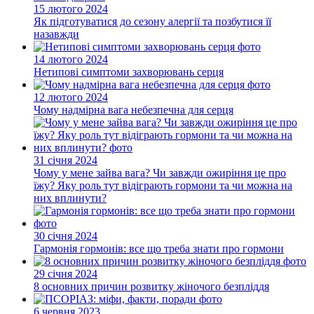
15 лютого 2024
Як підготуватися до сезону алергії та позбутися її
назавжди
14 лютого 2024
Нетипові симптоми захворювань серця
12 лютого 2024
Чому надмірна вага небезпечна для серця
31 січня 2024
Чому у мене зайва вага? Чи завжди ожиріння це про
їжу? Яку роль тут відіграють гормони та чи можна на
них вплинути?
30 січня 2024
Гармонія гормонів: все що треба знати про гормони
29 січня 2024
8 основних причин розвитку жіночого безпліддя
6 червня 2023