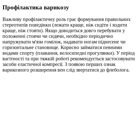
Профілактика варикозу
Важливу профілактичну роль грає формування правильних
стереотипів поведінки (лежати краще, ніж сидіти і ходити
краще, ніж стояти). Якщо доводиться довго перебувати у
положенні стоячи чи сидячи, необхідно періодично
напружувати м'язи гомілок, надавати ногам піднесене чи
горизонтальне становище. Корисно займатися певними
видами спорту (плавання, велосипедні прогулянки). У період
вагітності та при тяжкій роботі рекомендується застосовувати
засоби еластичної компресії. З появою перших ознак
варикозного розширення вен слід звертатися до флеболога.