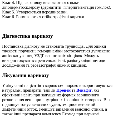
Клас 4. Під час огляду виявляються ознаки
ліподерматосклерозу (дерматити, гіперпігментація гомілок).
Клас 5. Утворюються передвиразки.
Клас 6. Розвиваються стійкі трофічні виразки.
Діагностика варикозу
Постановка діагнозу не становить труднощів. Для оцінки
тяжкості порушень гемодинаміки застосовується дуплексне
ангіосканування, УЗДГ вен нижніх кінцівок. Можуть
використовуватися ренгенологічні, радіонуклідні методи
дослідження та реовазографія нижніх кінцівок.
Лікування варикозу
У лікуванні пацієнтів з варикозом широко використовуються
натуральні препарати, такі як
Провен
та
Венафіт
, які
ефективні навіть при запущених формах варикозного
розширення вен і при внутрішніх і зовнішніх гемороях. Він
підвищує тонус венозних судин, зміцнює венозний і
лімфатичний отток, зменшує запалення венозної стінки, а
також інші препарати комплексу Екомед при варикозі.