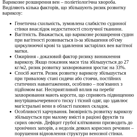
Варикозне розширення вен – поліетіологічна хвороба.
Виділяють кілька факторів, що збільшують ризик розвитку
варикозу:
Генетична схильність, зумовлена слабкістю судинної
стінки внаслідок недостатності сполучної тканини.
Вагітність. Вважається, що варикозне розширення судин
при вагітності розвивається із-за збільшення об'єму
циркулюючої крові та здавлення застарілих вен вагітної
матки.
Ожиріння - доказовий фактор ризику виникнення
варикозу. Якщо показник маси тіла збільшується до 27
кг/м2, ризик розвитку захворювання зростає на 33%.
Спосіб життя. Ризик розвитку варикозу збільшується
при тривалому стані сидячи або стоячи, постійних
статичних навантаженнях, особливо – пов'язаних з
підйомом ваг. Несприятливий вплив на перебіг
захворювання мають корсети, що сприяють підвищенню
внутрішньочеревного тиску і тісний одяг, що здавлює
магістральні вени в області пахових складок.
Особливості харчування. Імовірність розвитку варикозу
збільшується при малому вмісті в раціоні фруктів та
сирих овочів. Дефіцит грубої клітковини призводить до
хронічних запорів, а недолік деяких корисних речовин –
порушення відновлення структури венозної стінки.