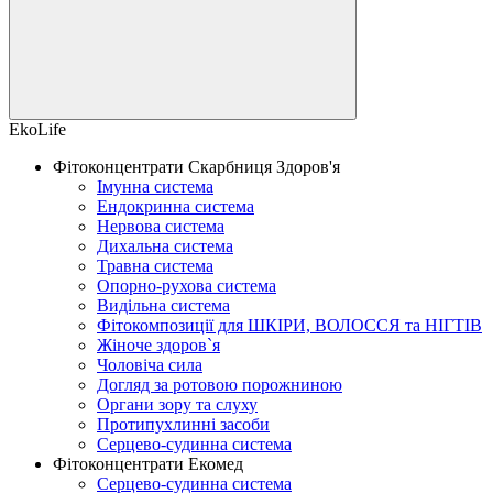
EkoLife
Фітоконцентрати Скарбниця Здоров'я
Імунна система
Ендокринна система
Нервова система
Дихальна система
Травна система
Опорно-рухова система
Видільна система
Фітокомпозиції для ШКІРИ, ВОЛОССЯ та НІГТІВ
Жіноче здоров`я
Чоловіча сила
Догляд за ротовою порожниною
Органи зору та слуху
Протипухлинні засоби
Серцево-судинна система
Фітоконцентрати Екомед
Серцево-судинна система