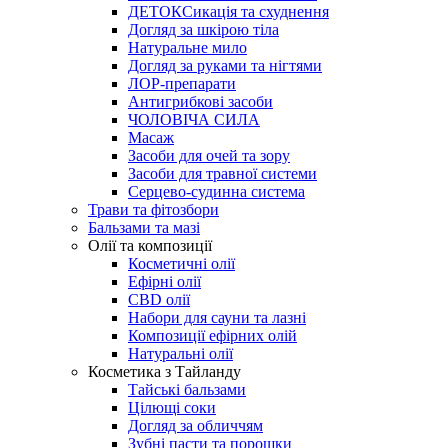
ДЕТОКСикація та схуднення
Догляд за шкірою тіла
Натуральне мило
Догляд за руками та нігтями
ЛОР-препарати
Антигрибкові засоби
ЧОЛОВІЧА СИЛА
Масаж
Засоби для очей та зору
Засоби для травної системи
Серцево-судинна система
Трави та фітозбори
Бальзами та мазі
Олії та композиції
Косметичні олії
Ефірні олії
CBD олії
Набори для сауни та лазні
Композиції ефірних олій
Натуральні олії
Косметика з Тайланду
Тайські бальзами
Цілющі соки
Догляд за обличчям
Зубні пасти та порошки