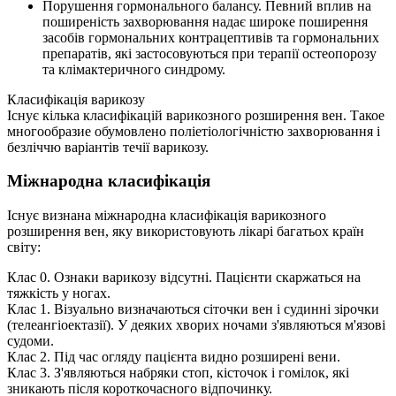
Порушення гормонального балансу. Певний вплив на
поширеність захворювання надає широке поширення
засобів гормональних контрацептивів та гормональних
препаратів, які застосовуються при терапії остеопорозу
та клімактеричного синдрому.
Класифікація варикозу
Існує кілька класифікацій варикозного розширення вен. Такое
многообразие обумовлено поліетіологічністю захворювання і
безліччю варіантів течії варикозу.
Міжнародна класифікація
Існує визнана міжнародна класифікація варикозного
розширення вен, яку використовують лікарі багатьох країн
світу:
Клас 0. Ознаки варикозу відсутні. Пацієнти скаржаться на
тяжкість у ногах.
Клас 1. Візуально визначаються сіточки вен і судинні зірочки
(телеангіоектазії). У деяких хворих ночами з'являються м'язові
судоми.
Клас 2. Під час огляду пацієнта видно розширені вени.
Клас 3. З'являються набряки стоп, кісточок і гомілок, які
зникають після короткочасного відпочинку.