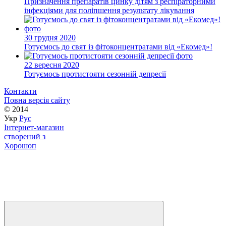
Призначення препаратів цинку дітям з респіраторними
інфекціями для поліпшення результату лікування
30 грудня 2020
Готуємось до свят із фітоконцентратами від «Екомед»!
22 вересня 2020
Готуємось протистояти сезонній депресії
Контакти
Повна версія сайту
© 2014
Укр
Рус
Інтернет-магазин
створений з
Хорошоп