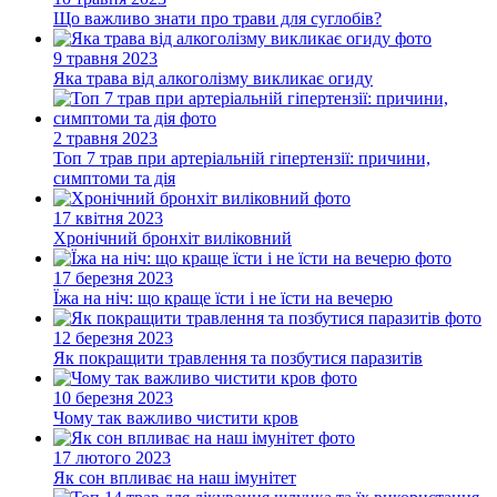
Що важливо знати про трави для суглобів?
9 травня 2023
Яка трава від алкоголізму викликає огиду
2 травня 2023
Топ 7 трав при артеріальній гіпертензії: причини,
симптоми та дія
17 квітня 2023
Хронічний бронхіт виліковний
17 березня 2023
Їжа на ніч: що краще їсти і не їсти на вечерю
12 березня 2023
Як покращити травлення та позбутися паразитів
10 березня 2023
Чому так важливо чистити кров
17 лютого 2023
Як сон впливає на наш імунітет