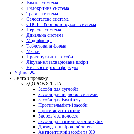
Імунна система
Ендокринна система
Травна система
Сечостатева система
СПОРТ & опорно-рухова система
Нервова система
Дихальна система
Модифікації
Таблетована форма
Маски
Протипухлинні засоби
Лікування захварювань шкіри
Низькоспиртова формула
Уцінка -%
Знято з продажу
ЗДОРОВ'Я ТІЛА
Засоби для суглобів
Засоби для нервової системи
Засоби для імунітету
Протигельмінтні засоби
Противірусні засоби
Здоров'я за волосся
Засоби для гігієни рота та зубів
Догляд за шкірою обличчя
Антисептичні засоби та ЗІЗ