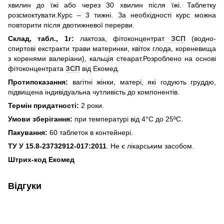
хвилин до їжі або через 30 хвилин після їжі. Таблетку
розсмоктувати.Курс – 3 тижні. За необхідності курс можна
повторити після двотижневої перерви.
Склад, табл., 1г:
лактоза, фітоконцентрат
ЗСП
(водно-
спиртові екстракти трави материнки, квіток глода, кореневища
з коренями валеріани), кальція стеарат.Розроблено на основі
фітоконцентрата
ЗСП
від Екомед.
Протипоказання:
вагітні жінки, матері, які годують груддю,
підвищена індивідуальна чутливість до компонентів.
Термін придатності:
2 роки.
Умови зберігання:
при температурі від 4°С до 25ºС.
Пакування:
60 таблеток в контейнері.
ТУ У 15.8-23732912-017:2011
. Не є лікарським засобом.
Штрих-код Екомед
Відгуки