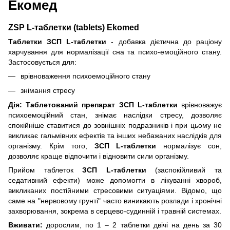
Екомед
ZSP L-таблетки (tablets) Ekomed
Таблетки ЗСП L-таблетки
- добавка дієтична до раціону
харчування для нормалізації сна та психо-емоційного стану.
Застосовується для:
врівноваження психоемоційного стану
знімання стресу
Дія:
Таблетований препарат ЗСП L-таблетки
врівноважує
психоемоційний стан, знімає наслідки стресу, дозволяє
спокійніше ставитися до зовнішніх подразників і при цьому не
викликає гальмівних ефектів та інших небажаних наслідків для
організму. Крім того,
ЗСП L-таблетки
нормалізує сон,
дозволяє краще відпочити і відновити сили організму.
Прийом таблеток
ЗСП L-таблетки
(заспокійливий та
седативний ефекти) може допомогти в лікуванні хвороб,
викликаних постійними стресовими ситуаціями. Відомо, що
саме на "нервовому грунті" часто виникають розлади і хронічні
захворювання, зокрема в серцево-судинній і травній системах.
Вживати:
дорослим, по 1 – 2 таблетки двічі на день за 30