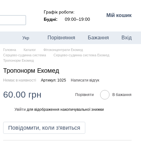
Графік роботи:
Мій кошик
Будні:
09:00–19:00
Порівняння
Бажання
Вхід
Укр
Головна
Каталог
Фітоконцентрати Екомед
Серцево-судинна система
Серцево-судинна система Екомед
Тропонорм Екомед
Тропонорм Екомед
Немає в наявності
Артикул: 1025
Написати відгук
60.00 грн
Порівняти
В бажання
Увійти
для відображення накопичувальної знижки
%
Повідомити, коли з'явиться