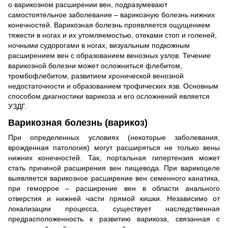
о варикозном расширении вен, подразумевают
самостоятельное заболевание – варикозную болезнь нижних
конечностей. Варикозная болезнь проявляется ощущением
тяжести в ногах и их утомляемостью, отеками стоп и голеней,
ночными судорогами в ногах, визуальным подкожным
расширением вен с образованием венозных узлов. Течение
варикозной болезни может осложниться флебитом,
тромбофлебитом, развитием хронической венозной
недостаточности и образованием трофических язв. Основным
способом диагностики варикоза и его осложнений является
УЗДГ.
Варикозная болезнь (варикоз)
При определенных условиях (некоторые заболевания,
врожденная патология) могут расширяться не только вены
нижних конечностей. Так, портальная гипертензия может
стать причиной расширения вен пищевода. При варикоцеле
выявляется варикозное расширение вен семенного канатика,
при геморрое – расширение вен в области анального
отверстия и нижней части прямой кишки. Независимо от
локализации процесса, существует наследственная
предрасположенность к развитию варикоза, связанная с