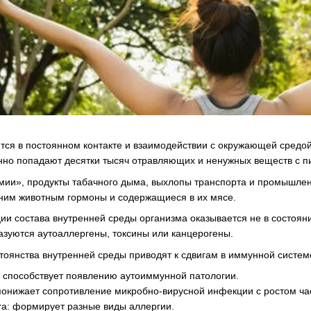
тся в постоянном контакте и взаимодействии с окружающей средой
нно попадают десятки тысяч отравляющих и ненужных веществ с пи
мии», продукты табачного дыма, выхлопы транспорта и промышленн
им животным гормоны и содержащиеся в их мясе.
ии состава внутренней среды организма оказывается не в состоян
разуются аутоаллергены, токсины или канцерогены.
оянства внутренней среды приводят к сдвигам в иммунной системе
: способствует появлению аутоиммунной патологии.
 понижает сопротивление микробно-вирусной инфекции с ростом ча
т
а: формирует разные виды аллергии.