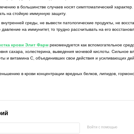
ечению в большинстве случаев носят симптоматический характер.
ать на стойкую иммунную защиту.
 внутренней среды, не вывести патологические продукты, не восс
 давление на иммунитет, то трудно рассчитывать на его восстановл
стка крови Элит Фарм
рекомендуется как вспомогательное средс
овня сахара, холестерина, выведения мочевой кислоты. Сильное 
лоты и витамина С, объединивших свои действия и усиливающих дей
ньшению в крови концентрации вредных белков, липидов, гормонов,
рий
Войти с помощью