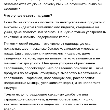
отказываются от ужина, почему бы и не поужинать, было бы
желание?
Что лучше съесть на ужин?
Если Вы не склонны к полноте, то легкоусвояемые продукты с
высоким индексом гликемического индекса, съеденные на
ужин, даже помогут Вам заснуть. Не нужно только употреблять
спиртное и напитки, содержащие кофеин.
Гликемический индекс – это число от единицы до ста,
показывающее, насколько быстро усваивается углеводная
пища. Еда с высоким гликемическим индексом, даже
съеденная на ночь, идет на пользу, легко усваивается и не
мешает быстро уснуть. Она даже ускоряет образование
серотонина, способствующего появлению сонливости. Такие
продукты по вечерам, стимулируя выработку мелатонина и
серотонина – гормонов, навевающих сон, расслабляют
напряженные мышцы, успокаивают нервы, и не напрягают
желудок.
Только люди, страдающие сахарным диабетом или
страдающие ожирением, должны остерегаться пищи с
высоким гликемическим индексом. Вот им и есть на ночь
вредно.