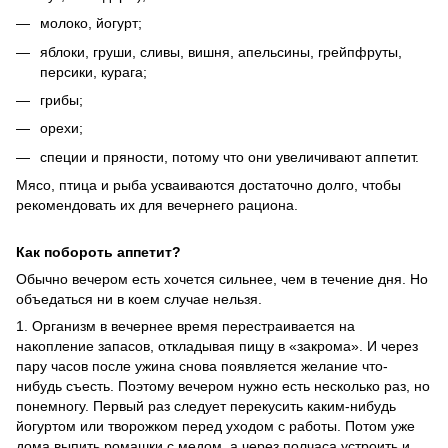
молоко, йогурт;
яблоки, груши, сливы, вишня, апельсины, грейпфруты,
персики, курага;
грибы;
орехи;
специи и пряности, потому что они увеличивают аппетит.
Мясо, птица и рыба усваиваются достаточно долго, чтобы
рекомендовать их для вечернего рациона.
Как побороть аппетит?
Обычно вечером есть хочется сильнее, чем в течение дня. Но
объедаться ни в коем случае нельзя.
1. Организм в вечернее время перестраивается на
накопление запасов, откладывая пищу в «закрома». И через
пару часов после ужина снова появляется желание что-
нибудь съесть. Поэтому вечером нужно есть несколько раз, но
понемногу. Первый раз следует перекусить каким-нибудь
йогуртом или творожком перед уходом с работы. Потом уже
дома выпить ромашки с медом, а через полчаса устроить и