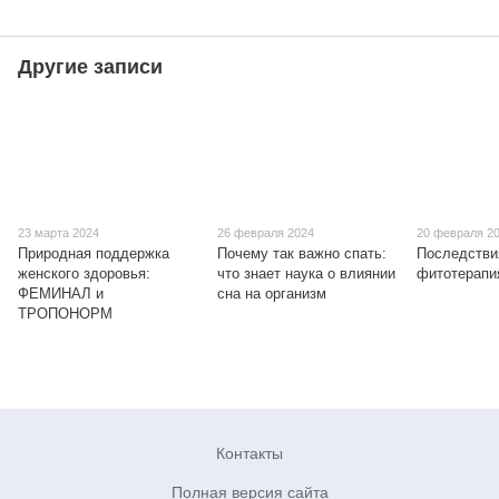
Другие записи
23 марта 2024
26 февраля 2024
20 февраля 2
Природная поддержка
Почему так важно спать:
Последстви
женского здоровья:
что знает наука о влиянии
фитотерапи
ФЕМИНАЛ и
сна на организм
ТРОПОНОРМ
Контакты
Полная версия сайта