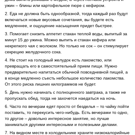
ужин – блины или картофельное пюре с кефиром.
2. Еда не должна быть однообразной, тогда каждый раз будут
включаться новые вкусовые сочетания, вы будете есть
медленнее, и ощущение насыщения придет быстрее.
3. Помогает снизить аппетит стакан теплой воды, выпитый за
минут 15 до ужина. Можно выпить и стакан кефира или
некрепкого чая с молоком. Но только не сок – он стимулирует
секрецию желудочного сока.
4. Не стоит на голодный желудок есть лакомство, или
превращать его в самостоятельный прием пищи. Нужно
предварительно напитаться обычной повседневной пищей, а
в конце медленно съесть небольшое количество лакомства.
От этого риска лишних килограммов не будет.
5. День нужно начинать с полноценного завтрака, а также не
пропускать обед, тогда не захочется наедаться на ночь.
6. Часто по вечерам едят просто от безделья – то чайку пойти
поставить, то перекусить чего-нибудь. Есть вечерами то одно,
то другое – довольно интересное занятие, но лучше
заниматься другими интересными и полезными делами.
7. На видном месте в холодильнике храните низкокалорийные